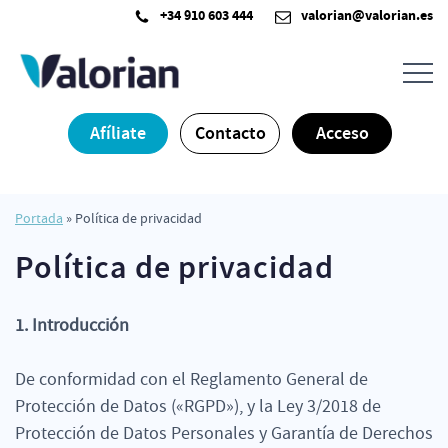
Saltar
+34 910 603 444
valorian@valorian.es
al
contenido
Afíliate
Contacto
Acceso
Portada
»
Política de privacidad
Política de privacidad
1. Introducción
De conformidad con el Reglamento General de
Protección de Datos («RGPD»), y la Ley 3/2018 de
Protección de Datos Personales y Garantía de Derechos