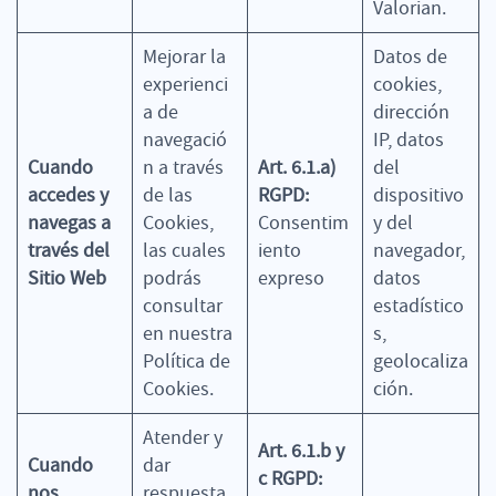
Valorian.
Mejorar la
Datos de
experienci
cookies,
a de
dirección
navegació
IP, datos
Cuando
n a través
Art. 6.1.a)
del
accedes y
de las
RGPD:
dispositivo
navegas a
Cookies,
Consentim
y del
través del
las cuales
iento
navegador,
Sitio Web
podrás
expreso
datos
consultar
estadístico
en nuestra
s,
Política de
geolocaliza
Cookies.
ción.
Atender y
Art. 6.1.b y
Cuando
dar
c RGPD:
nos
respuesta