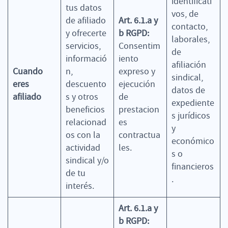
identificati
tus datos
vos, de
de afiliado
Art. 6.1.a y
contacto,
y ofrecerte
b RGPD:
laborales,
servicios,
Consentim
de
informació
iento
afiliación
Cuando
n,
expreso y
sindical,
eres
descuento
ejecución
datos de
afiliado
s y otros
de
expediente
beneficios
prestacion
s jurídicos
relacionad
es
y
os con la
contractua
económico
actividad
les.
s o
sindical y/o
financieros
de tu
.
interés.
Art. 6.1.a y
b RGPD: