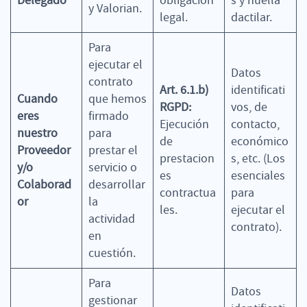
Delegado
obligación
s y huella
y Valorian.
legal.
dactilar.
Para
ejecutar el
Datos
contrato
Art. 6.1.b)
identificati
Cuando
que hemos
RGPD:
vos, de
eres
firmado
Ejecución
contacto,
nuestro
para
de
económico
Proveedor
prestar el
prestacion
s, etc. (Los
y/o
servicio o
es
esenciales
Colaborad
desarrollar
contractua
para
or
la
les.
ejecutar el
actividad
contrato).
en
cuestión.
Para
Datos
gestionar