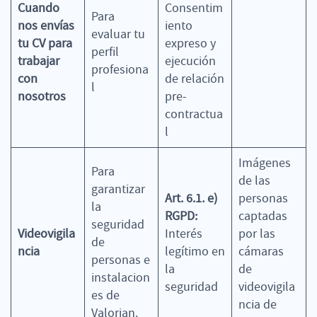
Cuando
Consentim
Para
nos envías
iento
evaluar tu
tu CV para
expreso y
perfil
trabajar
ejecución
profesiona
con
de relación
l
nosotros
pre-
contractua
l
Imágenes
Para
de las
garantizar
Art. 6.1. e)
personas
la
RGPD:
captadas
seguridad
Videovigila
Interés
por las
de
ncia
legítimo en
cámaras
personas e
la
de
instalacion
seguridad
videovigila
es de
ncia de
Valorian.