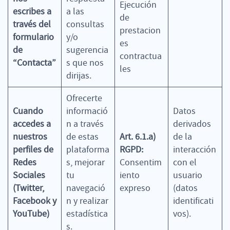
Ejecución
escribes a
a las
de
través del
consultas
prestacion
formulario
y/o
es
de
sugerencia
contractua
“Contacta”
s que nos
les
dirijas.
Ofrecerte
Cuando
informació
Datos
accedes a
n a través
derivados
nuestros
de estas
Art. 6.1.a)
de la
perfiles de
plataforma
RGPD:
interacción
Redes
s, mejorar
Consentim
con el
Sociales
tu
iento
usuario
(Twitter,
navegació
expreso
(datos
Facebook y
n y realizar
identificati
YouTube)
estadística
vos).
s.