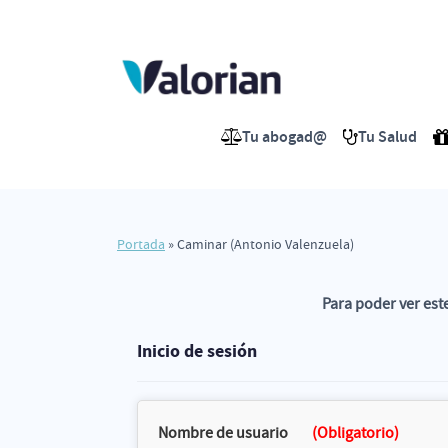
Saltar
al
contenido
Tu abogad@
Tu Salud
Portada
»
Caminar (Antonio Valenzuela)
Para poder ver est
Inicio de sesión
Nombre de usuario
(Obligatorio)