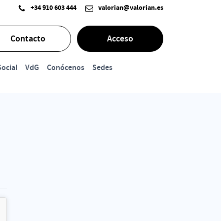
+34 910 603 444
valorian@valorian.es
Contacto
Acceso
ocial
VdG
Conócenos
Sedes