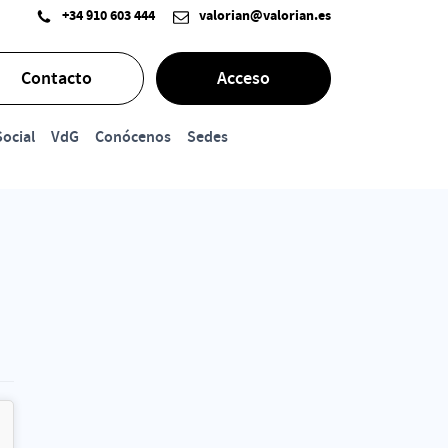
+34 910 603 444
valorian@valorian.es
Contacto
Acceso
ocial
VdG
Conócenos
Sedes