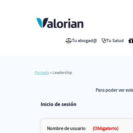
Saltar
al
contenido
Tu abogad@
Tu Salud
Portada
»
Leadership
Para poder ver est
Inicio de sesión
Nombre de usuario
(Obligatorio)