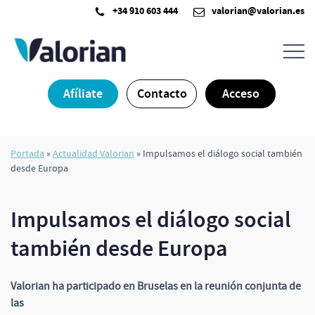
Saltar
+34 910 603 444
valorian@valorian.es
al
contenido
Afíliate
Contacto
Acceso
Portada
»
Actualidad Valorian
»
Impulsamos el diálogo social también
desde Europa
Impulsamos el diálogo social
también desde Europa
Valorian ha participado en Bruselas en la reunión conjunta de
las