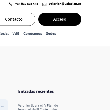
+34 910 603 444
valorian@valorian.es
Contacto
Acceso
ocial
VdG
Conócenos
Sedes
Entradas recientes
Valorian lidera el IV Plan de
Igualdad de El Corte Inglés