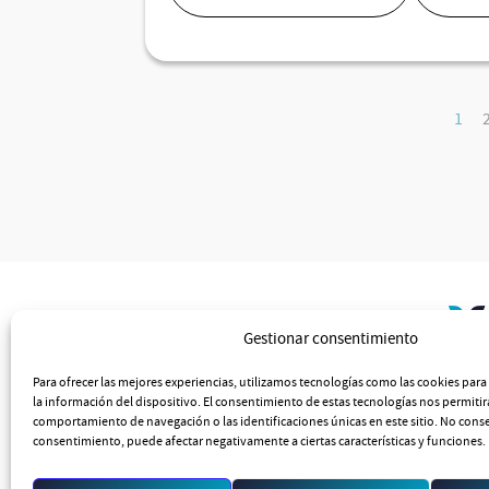
1
Valorian
Gestionar consentimiento
Calle Maudes 51 Planta 5ª
Para ofrecer las mejores experiencias, utilizamos tecnologías como las cookies par
28003
Madrid
la información del dispositivo. El consentimiento de estas tecnologías nos permiti
comportamiento de navegación o las identificaciones únicas en este sitio. No consent
+34 910 603 444
consentimiento, puede afectar negativamente a ciertas características y funciones.
valorian@valorian.es