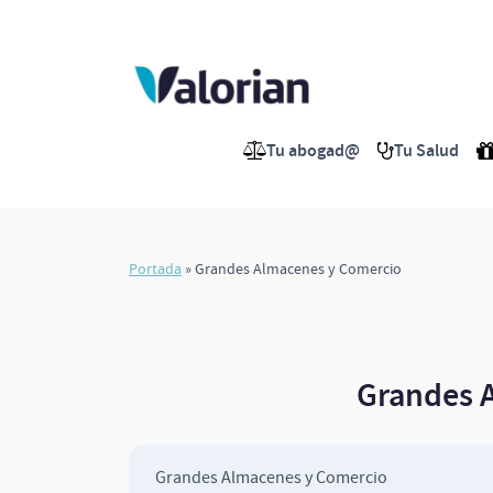
Saltar
al
contenido
Tu abogad@
Tu Salud
Portada
»
Grandes Almacenes y Comercio
Grandes 