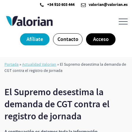
Saltar
+34 910 603 444
valorian@valorian.es
al
contenido
Afíliate
Contacto
Acceso
Portada
»
Actualidad Valorian
»
El Supremo desestima la demanda de
CGT contra el registro de jornada
El Supremo desestima la
demanda de CGT contra el
registro de jornada