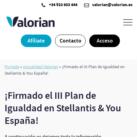
Saltar
+34 910 603 444
valorian@valorian.es
al
contenido
Afíliate
Contacto
Acceso
Portada
»
Actualidad Valorian
»
¡Firmado el III Plan de Igualdad en
Stellantis & You España!
¡Firmado el III Plan de
Igualdad en Stellantis & You
España!