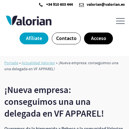
Saltar
+34 910 603 444
valorian@valorian.es
al
contenido
Afíliate
Contacto
Acceso
Portada
»
Actualidad Valorian
»
¡Nueva empresa: conseguimos una
una delegada en VF APPAREL!
¡Nueva empresa:
conseguimos una una
delegada en VF APPAREL!