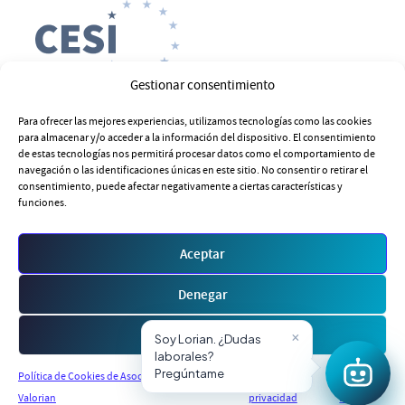
Gestionar consentimiento
Para ofrecer las mejores experiencias, utilizamos tecnologías como las cookies
para almacenar y/o acceder a la información del dispositivo. El consentimiento
de estas tecnologías nos permitirá procesar datos como el comportamiento de
navegación o las identificaciones únicas en este sitio. No consentir o retirar el
consentimiento, puede afectar negativamente a ciertas características y
funciones.
Aceptar
Estamos en
Denegar
Ver preferencias
Política de Cookies de Asociaciones Sindicales
Política de
Aviso
© 2026 Valorian. Todos los derechos reservados. -
Valorian
privacidad
Legal
Política de privacidad
Política de cookies
Aviso Legal