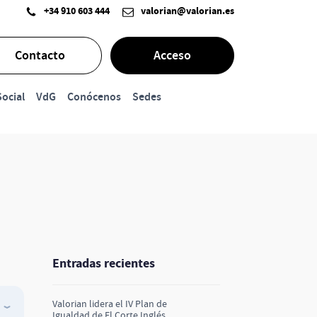
+34 910 603 444
valorian@valorian.es
Contacto
Acceso
ocial
VdG
Conócenos
Sedes
Entradas recientes
Valorian lidera el IV Plan de
Igualdad de El Corte Inglés