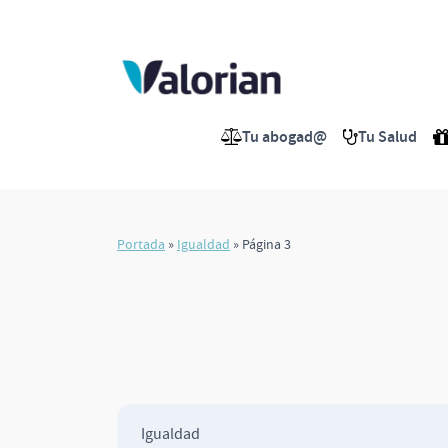
Saltar
al
contenido
Tu abogad@
Tu Salud
Portada
»
Igualdad
»
Página 3