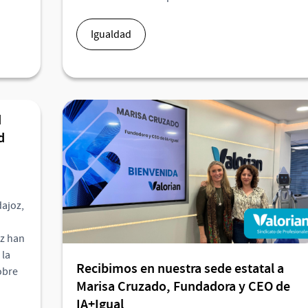
Igualdad
d
d
dajoz,
ez han
 la
Recibimos en nuestra sede estatal a
obre
Marisa Cruzado, Fundadora y CEO de
IA+Igual